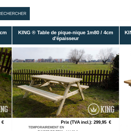
RECHERCHER
4cm
KING ® Table de pique-nique 1m80 / 4cm
KI
d'épaisseur
€
Prix (TVA incl.)
:
299,95
€
TEMPORAIREMENT EN