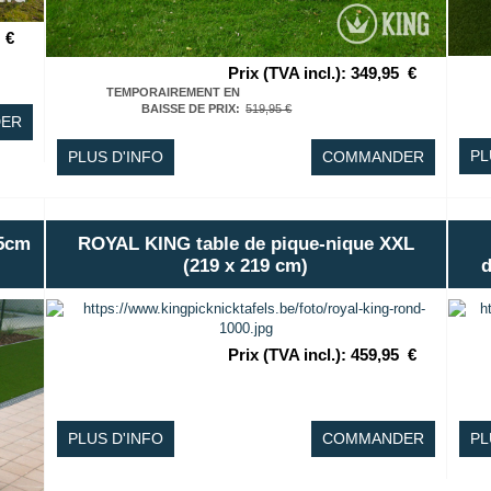
€
Prix (TVA incl.)
:
349,95
€
TEMPORAIREMENT EN
BAISSE DE PRIX
:
519,95 €
ER
PL
PLUS D'INFO
COMMANDER
15cm
ROYAL KING table de pique-nique XXL
(219 x 219 cm)
d
Prix (TVA incl.)
:
459,95
€
PLUS D'INFO
COMMANDER
PL