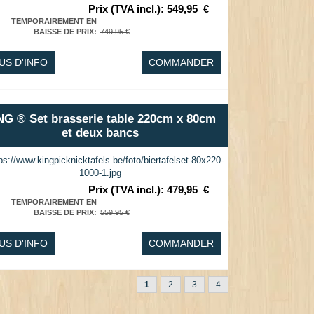
Prix (TVA incl.)
:
549,95
€
TEMPORAIREMENT EN
BAISSE DE PRIX
:
749,95 €
US D'INFO
COMMANDER
NG ® Set brasserie table 220cm x 80cm
et deux bancs
Prix (TVA incl.)
:
479,95
€
TEMPORAIREMENT EN
BAISSE DE PRIX
:
559,95 €
US D'INFO
COMMANDER
1
2
3
4