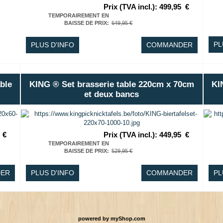
Prix (TVA incl.)
:
499,95
€
TEMPORAIREMENT EN
BAISSE DE PRIX
:
649,95 €
PL
PLUS D'INFO
COMMANDER
ble
KING ® Set brasserie table 220cm x 70cm
KI
et deux bancs
€
Prix (TVA incl.)
:
449,95
€
TEMPORAIREMENT EN
BAISSE DE PRIX
:
529,95 €
ER
PLUS D'INFO
COMMANDER
PL
powered by
myShop.com