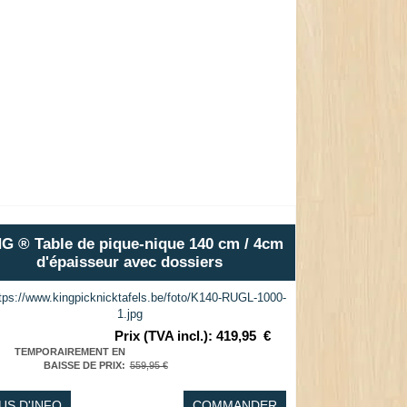
G ® Table de pique-nique 140 cm / 4cm
d'épaisseur avec dossiers
Prix (TVA incl.)
:
419,95
€
TEMPORAIREMENT EN
BAISSE DE PRIX
:
559,95 €
US D'INFO
COMMANDER