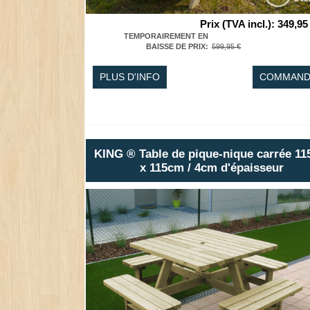
Prix (TVA incl.)
:
349,95
TEMPORAIREMENT EN
BAISSE DE PRIX
:
599,95 €
PLUS D'INFO
COMMAND
KING ® Table de pique-nique carrée 1
x 115cm / 4cm d'épaisseur