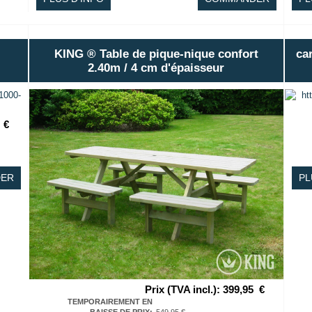
KING ® Table de pique-nique confort
ca
2.40m / 4 cm d'épaisseur
€
ER
PL
Prix (TVA incl.)
:
399,95
€
TEMPORAIREMENT EN