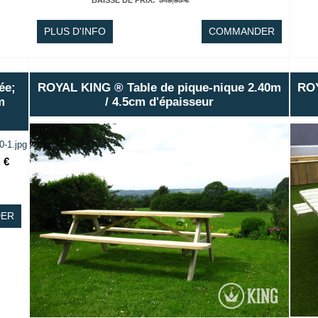
BAISSE DE PRIX
:
549,95 €
PLUS D'INFO
COMMANDER
ée;
ROYAL KING ® Table de pique-nique 2.40m
ROY
m
/ 4.5cm d'épaisseur
€
ER