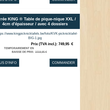
rrée KING ® Table de pique-nique XXL /
4cm d'épaisseur / avec 4 dossiers
Prix (TVA incl.)
:
749,95
€
TEMPORAIREMENT EN
BAISSE DE PRIX
:
1019,95 €
US D'INFO
COMMANDER