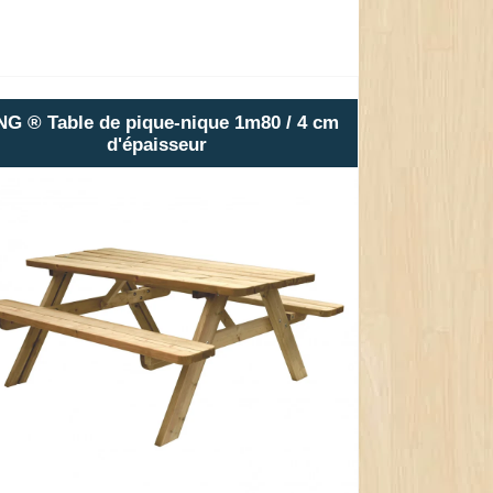
NG ® Table de pique-nique 1m80 / 4 cm
d'épaisseur