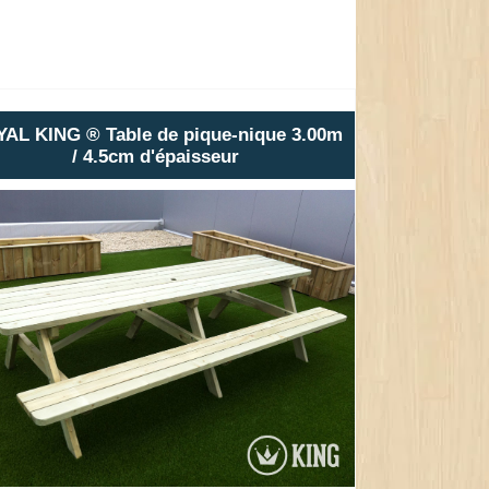
AL KING ® Table de pique-nique 3.00m
/ 4.5cm d'épaisseur