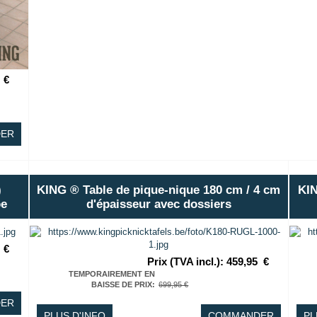
€
ER
)
KING ® Table de pique-nique 180 cm / 4 cm
KIN
be
d'épaisseur avec dossiers
€
Prix (TVA incl.)
:
459,95
€
TEMPORAIREMENT EN
BAISSE DE PRIX
:
699,95 €
ER
PLUS D'INFO
COMMANDER
PL