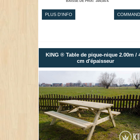
BAISSE DE PRIX
:
399,95 €
PLUS D'INFO
COMMAND
KING ® Table de pique-nique 2.00m / 
cm d'épaisseur