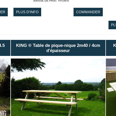
BAISSE DE PRIX
:
444,95 €
ER
PLUS D'INFO
COMMANDER
PL
4.5
KING ® Table de pique-nique 2m40 / 4cm
K
d'épaisseur