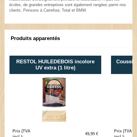
écoles, de grandes entreprises sont également rangées parmi nos
clients. Pensons à Carrefour, Total et BMW.
Produits apparentés
RESTOL HUILEDEBOIS incolore
Coussin 
UV extra (1 litre)
Prix (TVA
Prix (TVA
49,95 €
incl.)
:
incl.)
: