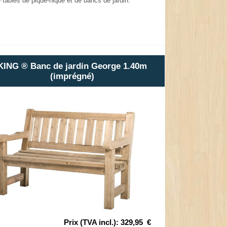
tables de pique-nique et de bancs de jardin.
KING ® Banc de jardin George 1.40m
(imprégné)
Prix (TVA incl.)
:
329,95
€