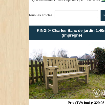
Quotidiennement Tablesdepiquenique.fr fournit les
par
.
Tous les articles
KING ® Charles Banc de jardin 1.40
(imprégné)
Prix (TVA incl.)
:
329,95