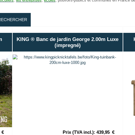
ticuliers
,
les entreprise
s
,
ecoles
,
pouvoirs-publics et communes
en France de 
RECHERCHER
m
KING ® Banc de jardin George 2.00m Luxe
(impregné)
€
Prix (TVA incl.)
:
439,95
€