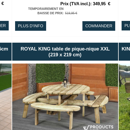
€
Prix (TVA incl.)
:
349,95
€
TEMPORAIREMENT EN
BAISSE DE PRIX
:
519,95 €
ER
PL
PLUS D'INFO
COMMANDER
15cm
ROYAL KING table de pique-nique XXL
KIN
(219 x 219 cm)