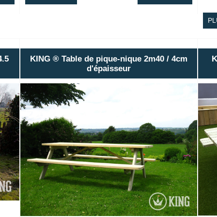
PL
4.5
KING ® Table de pique-nique 2m40 / 4cm
K
d'épaisseur