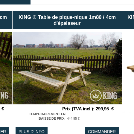
4cm
KING ® Table de pique-nique 1m80 / 4cm
KI
d'épaisseur
€
Prix (TVA incl.)
:
299,95
€
TEMPORAIREMENT EN
BAISSE DE PRIX
:
444,95 €
ER
PLUS D'INFO
COMMANDER