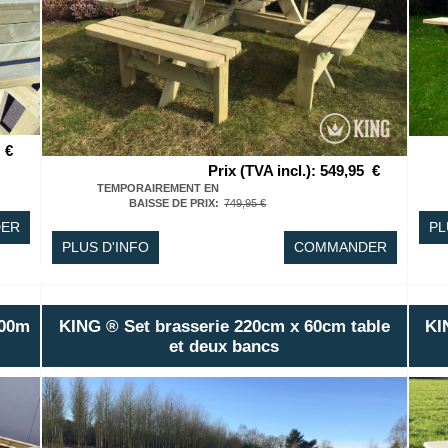
€
Prix (TVA incl.)
:
549,95
€
TEMPORAIREMENT EN
BAISSE DE PRIX
:
749,95 €
ER
PL
PLUS D'INFO
COMMANDER
.00m
KING ® Set brasserie 220cm x 60cm table
KI
et deux bancs