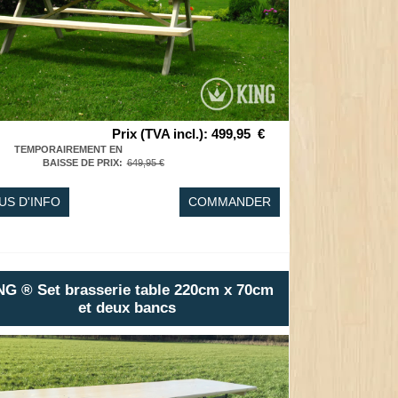
Prix (TVA incl.)
:
499,95
€
TEMPORAIREMENT EN
BAISSE DE PRIX
:
649,95 €
US D'INFO
COMMANDER
NG ® Set brasserie table 220cm x 70cm
et deux bancs