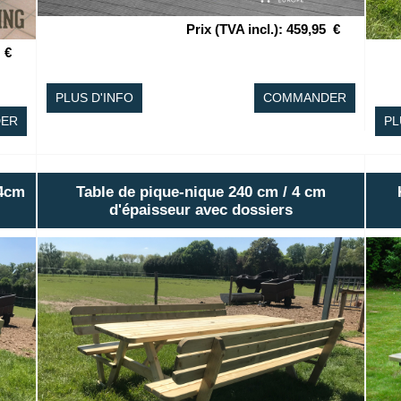
Prix (TVA incl.)
:
459,95
€
€
PLUS D'INFO
COMMANDER
ER
PL
 4cm
Table de pique-nique 240 cm / 4 cm
d'épaisseur avec dossiers