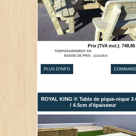
Prix (TVA incl.)
:
749,95
TEMPORAIREMENT EN
BAISSE DE PRIX
:
1019,95 €
PLUS D'INFO
COMMAND
ROYAL KING ® Table de pique-nique 3
/ 4.5cm d'épaisseur