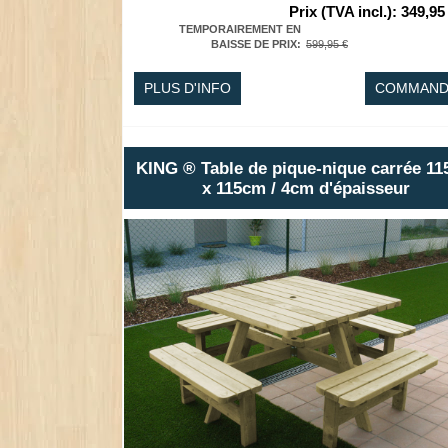
Prix (TVA incl.)
:
349,95
TEMPORAIREMENT EN
BAISSE DE PRIX
:
599,95 €
PLUS D'INFO
COMMAND
KING ® Table de pique-nique carrée 1
x 115cm / 4cm d'épaisseur