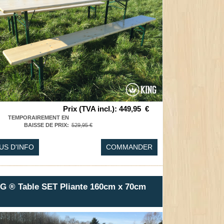
Prix (TVA incl.)
:
449,95
€
TEMPORAIREMENT EN
BAISSE DE PRIX
:
529,95 €
US D'INFO
COMMANDER
G ® Table SET Pliante 160cm x 70cm