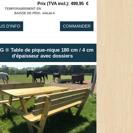
Prix (TVA incl.)
:
499,95
€
TEMPORAIREMENT EN
BAISSE DE PRIX
:
589,95 €
US D'INFO
COMMANDER
G ® Table de pique-nique 180 cm / 4 cm
d'épaisseur avec dossiers