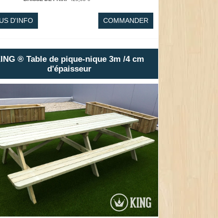
US D'INFO
COMMANDER
ING ® Table de pique-nique 3m /4 cm
d'épaisseur