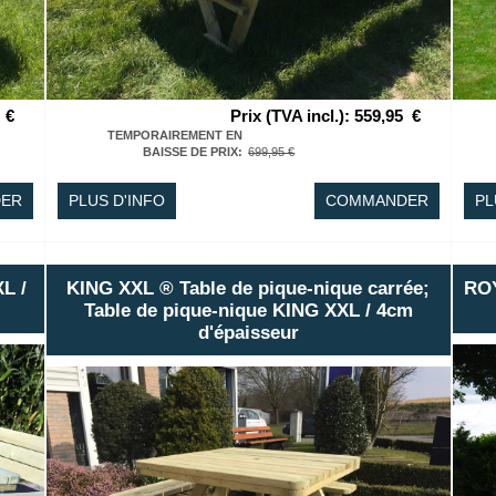
€
Prix (TVA incl.)
:
559,95
€
TEMPORAIREMENT EN
BAISSE DE PRIX
:
699,95 €
ER
PLUS D'INFO
COMMANDER
PL
L /
KING XXL ® Table de pique-nique carrée;
ROY
Table de pique-nique KING XXL / 4cm
d'épaisseur