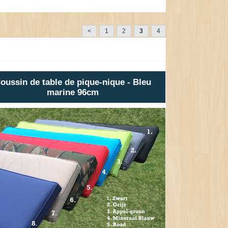
<
1
2
3
4
oussin de table de pique-nique - Bleu
marine 96cm