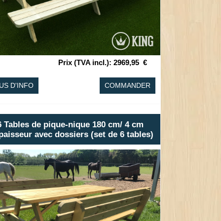
Prix (TVA incl.)
:
2969,95
€
US D'INFO
COMMANDER
6 Tables de pique-nique 180 cm/ 4 cm
paisseur avec dossiers (set de 6 tables)