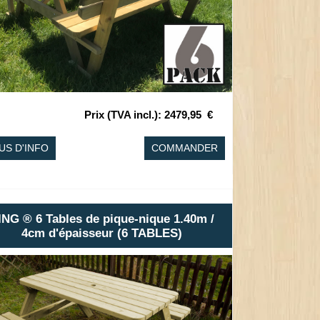
Prix (TVA incl.)
:
2479,95
€
US D'INFO
COMMANDER
ING ® 6 Tables de pique-nique 1.40m /
4cm d'épaisseur (6 TABLES)