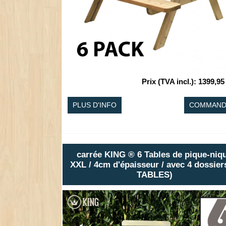
Prix (TVA incl.)
:
1399,95
PLUS D'INFO
COMMAND
carrée KING ® 6 Tables de pique-niq
XXL / 4cm d'épaisseur / avec 4 dossier
TABLES)