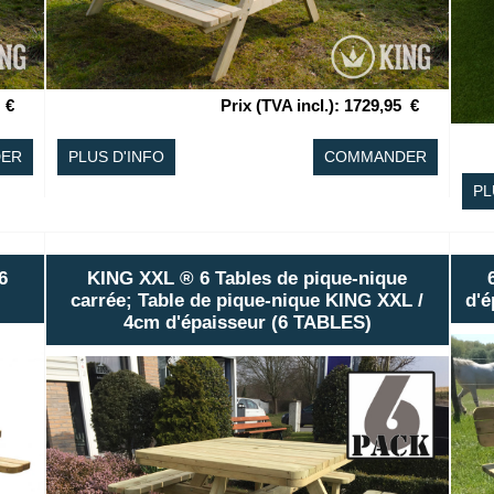
€
Prix (TVA incl.)
:
1729,95
€
ER
PLUS D'INFO
COMMANDER
PL
6
KING XXL ® 6 Tables de pique-nique
carrée; Table de pique-nique KING XXL /
d'é
4cm d'épaisseur (6 TABLES)