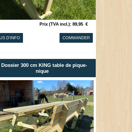
Prix (TVA incl.)
:
89,95
€
US D'INFO
COMMANDER
 Dossier 300 cm KING table de pique-
nique