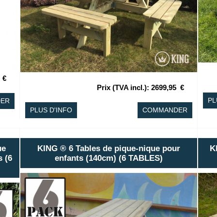
€
Prix (TVA incl.)
:
2699,95
€
PL
ER
PLUS D'INFO
COMMANDER
ue
KING ® 6 Tables de pique-nique pour
K
s (6
enfants (140cm) (6 TABLES)