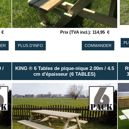
€
Prix (TVA incl.)
:
114,95
€
PL
ER
PLUS D'INFO
COMMANDER
 /
KING ® 6 Tables de pique-nique 2.00m / 4.5
R
cm d'épaisseur (6 TABLES)