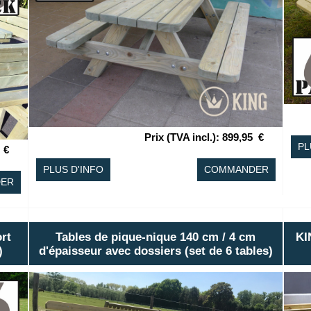
Prix (TVA incl.)
:
899,95
€
PL
€
PLUS D'INFO
COMMANDER
ER
rt
Tables de pique-nique 140 cm / 4 cm
KI
)
d'épaisseur avec dossiers (set de 6 tables)