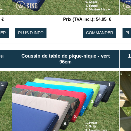
€
Prix (TVA incl.)
:
54,95
€
ER
PLUS D'INFO
COMMANDER
PL
eu
Coussin de table de pique-nique - vert
1
96cm