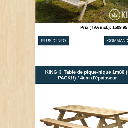
Prix (TVA incl.)
:
1509,95
PLUS D'INFO
COMMAND
KING ® Table de pique-nique 1m80 (
PACK!!) / 4cm d'épaisseur