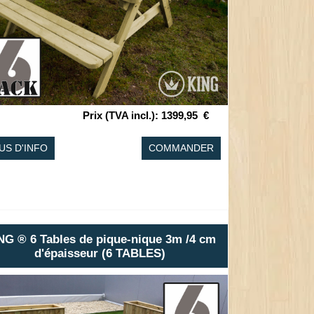
Prix (TVA incl.)
:
1399,95
€
US D'INFO
COMMANDER
NG ® 6 Tables de pique-nique 3m /4 cm
d'épaisseur (6 TABLES)