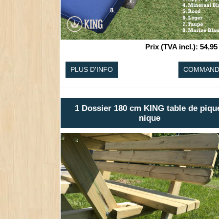
Prix (TVA incl.)
:
54,95
PLUS D'INFO
COMMAND
1 Dossier 180 cm KING table de piqu
nique