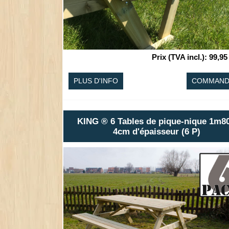
Prix (TVA incl.)
:
99,95
PLUS D'INFO
COMMAND
KING ® 6 Tables de pique-nique 1m80
4cm d'épaisseur (6 P)