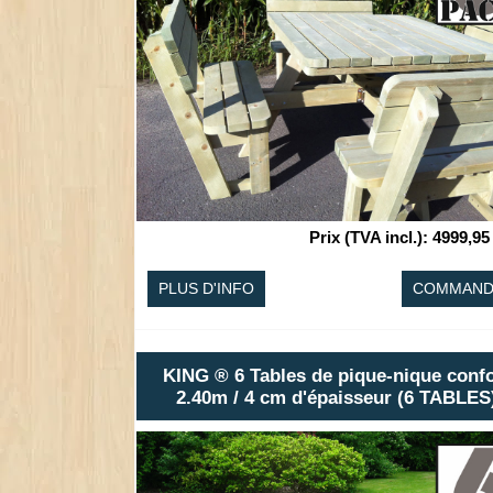
Prix (TVA incl.)
:
4999,95
PLUS D'INFO
COMMAND
KING ® 6 Tables de pique-nique confo
2.40m / 4 cm d'épaisseur (6 TABLES