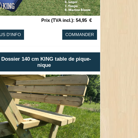
Prix (TVA incl.)
:
54,95
€
US D'INFO
COMMANDER
 Dossier 140 cm KING table de pique-
nique