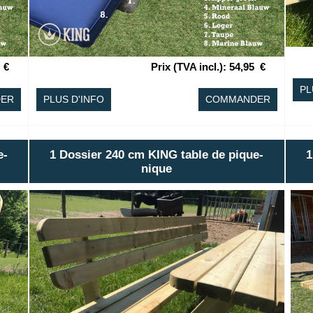
€
Prix (TVA incl.)
:
54,95
€
PL
ER
PLUS D'INFO
COMMANDER
e-
1 Dossier 240 cm KING table de pique-
1
nique