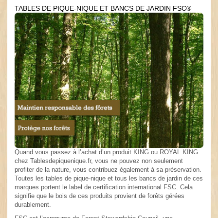
TABLES DE PIQUE-NIQUE ET BANCS DE JARDIN FSC®
Quand vous passez à l’achat d’un produit KING ou ROYAL KING
chez Tablesdepiquenique.fr, vous ne pouvez non seulement
profiter de la nature, vous contribuez également à sa préservation.
Toutes les tables de pique-nique et tous les bancs de jardin de ces
marques portent le label de certification international FSC. Cela
signifie que le bois de ces produits provient de forêts gérées
durablement.