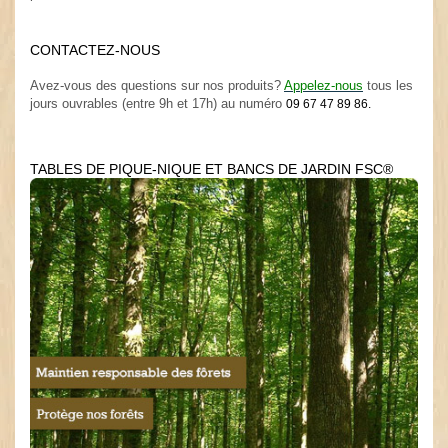
.
CONTACTEZ-NOUS
.
Avez-vous des questions sur nos produits?
Appelez-nous
tous les
jours ouvrables (entre 9h et 17h) au numéro
09 67 47 89 86.
TABLES DE PIQUE-NIQUE ET BANCS DE JARDIN FSC®