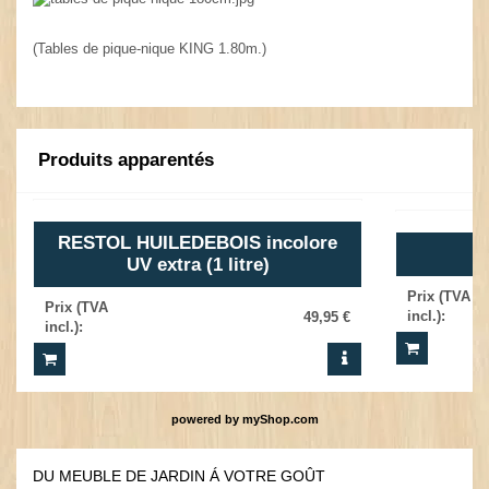
(Tables de pique-nique KING 1.80m.)
Produits apparentés
RESTOL HUILEDEBOIS incolore
UV extra (1 litre)
Prix (TVA
Prix (TVA
incl.)
:
49,95 €
incl.)
:
powered by
myShop.com
DU MEUBLE DE JARDIN Á VOTRE GOÛT