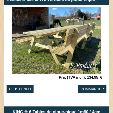
Prix (TVA incl.)
:
134,95
€
PLUS D'INFO
COMMANDER
KING ® 6 Tables de pique-nique 1m80 / 4cm