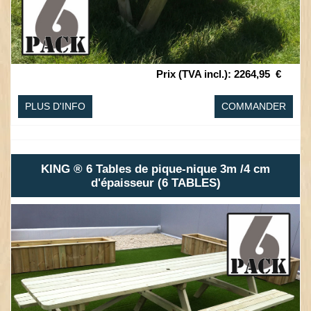
Prix (TVA incl.)
:
2264,95
€
PLUS D'INFO
COMMANDER
KING ® 6 Tables de pique-nique 3m /4 cm
d'épaisseur (6 TABLES)