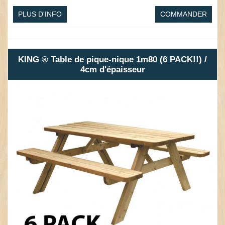
PLUS D'INFO
COMMANDER
KING ® Table de pique-nique 1m80 (6 PACK!!) /
4cm d'épaisseur