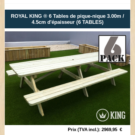
ROYAL KING ® 6 Tables de pique-nique 3.00m /
4.5cm d'épaisseur (6 TABLES)
Prix (TVA incl.)
:
2969,95
€