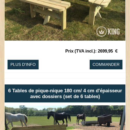
Prix (TVA incl.)
:
2699,95
€
PLUS D'INFO
COMMANDER
6 Tables de pique-nique 180 cm/ 4 cm d'épaisseur
avec dossiers (set de 6 tables)