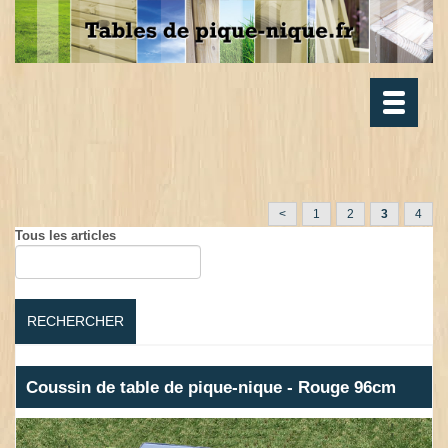
Toggle
navigatio
<
1
2
3
4
Tous les articles
RECHERCHER
Coussin de table de pique-nique - Rouge 96cm