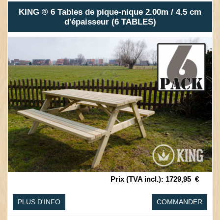
KING ® 6 Tables de pique-nique 2.00m / 4.5 cm
d'épaisseur (6 TABLES)
Prix (TVA incl.)
:
1729,95
€
PLUS D'INFO
COMMANDER