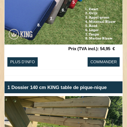
Prix (TVA incl.)
:
54,95
€
PLUS D'INFO
COMMANDER
1 Dossier 140 cm KING table de pique-nique