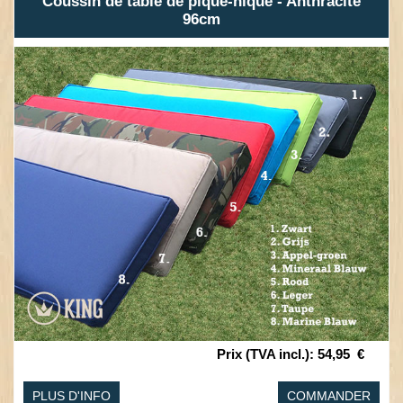
Coussin de table de pique-nique - Anthracite
96cm
Prix (TVA incl.)
:
54,95
€
PLUS D'INFO
COMMANDER