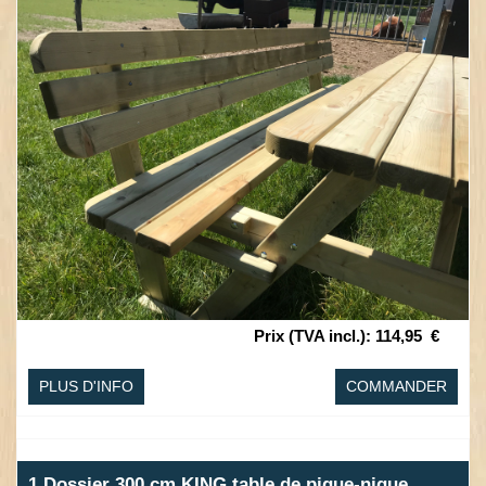
Prix (TVA incl.)
:
114,95
€
PLUS D'INFO
COMMANDER
1 Dossier 300 cm KING table de pique-nique