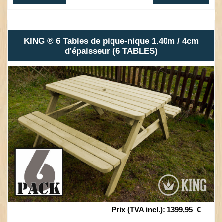
KING ® 6 Tables de pique-nique 1.40m / 4cm
d'épaisseur (6 TABLES)
Prix (TVA incl.)
:
1399,95
€