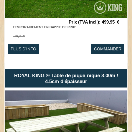
Prix (TVA incl.)
:
499,95
€
TEMPORAIREMENT EN BAISSE DE PRIX
:
649,95 €
PLUS D'INFO
COMMANDER
ROYAL KING ® Table de pique-nique 3.00m /
4.5cm d'épaisseur