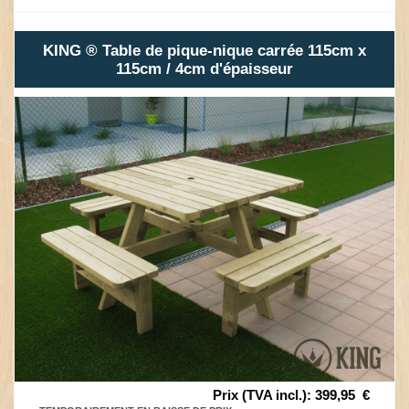
KING ® Table de pique-nique carrée 115cm x
115cm / 4cm d'épaisseur
Prix (TVA incl.)
:
399,95
€