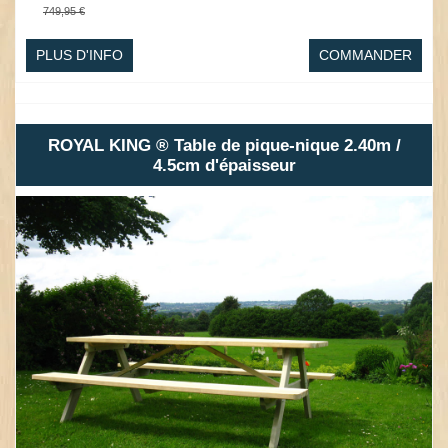
749,95 €
PLUS D'INFO
COMMANDER
ROYAL KING ® Table de pique-nique 2.40m /
4.5cm d'épaisseur