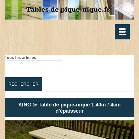
Toggle
navigatio
Tous les articles
RECHERCHER
KING ® Table de pique-nique 1.40m / 4cm
d'épaisseur