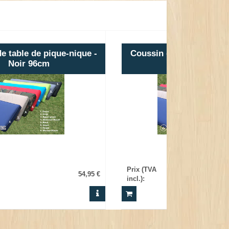
e table de pique-nique -
Coussin de table de piq
Noir 96cm
Rouge 96cm
Prix (TVA
54,95 €
incl.)
: