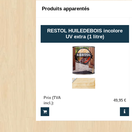
Produits apparentés
RESTOL HUILEDEBOIS incolore
UV extra (1 litre)
Prix (TVA
49,95 €
incl.)
: