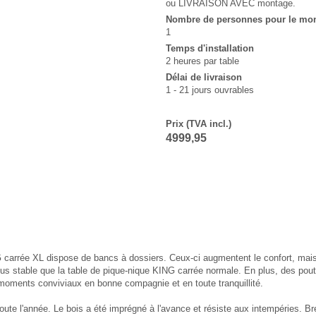
ou LIVRAISON AVEC montage.
Nombre de personnes pour le mo
1
Temps d'installation
2 heures par table
Délai de livraison
1 - 21 jours ouvrables
Prix (TVA incl.)
4999,95
ING carrée XL dispose de bancs à dossiers. Ceux-ci augmentent le confort, mai
lus stable que la table de pique-nique KING carrée normale. En plus, des poutr
 moments conviviaux en bonne compagnie et en toute tranquillité.
toute l'année. Le bois a été imprégné à l'avance et résiste aux intempéries. Br