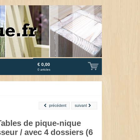
€ 0,00
0
articles
précédent
suivant
Tables de pique-nique
seur / avec 4 dossiers (6