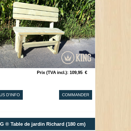
Prix (TVA incl.)
:
109,95
€
US D'INFO
COMMANDER
G ® Table de jardin Richard (180 cm)