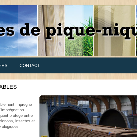
ERS
CONTACT
RABLES
ablement imprégné
d’imprégnation
quent protégé entre
pignons, insectes et
orologiques