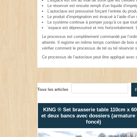
L’espace est tiré au vide de sorte que les cellules 
Le réservoir est ensuite rempli d’un liquide d’impré
L’autoclave est pressurisé forçant l’entrée du produ
Le produit d’imprégnation est évacué à l’aide d’
Le système continue à pomper jusqu’à ce que tout l
’espace est dépressurisé et mis horizontalement. Le
Le processus est complètement commandé par l’ordinateu
atteinte. Il registre en même temps combien de bois e
vérifier comment le processus de tel ou tel réservoir s
Ce processus de l’autoclave peut être appliqué avec d
Tous les articles
KING ® Set brasserie table 110cm x 6
et deux bancs avec dossiers (armature 
foncé)