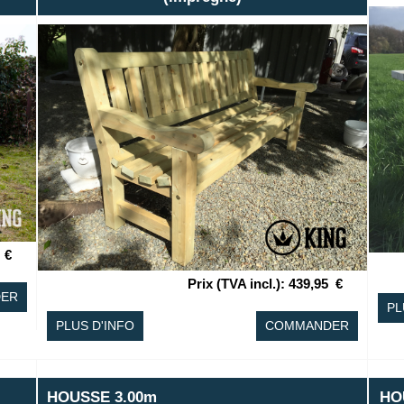
€
Prix (TVA incl.)
:
439,95
€
ER
PL
PLUS D'INFO
COMMANDER
HOUSSE 3.00m
HOU