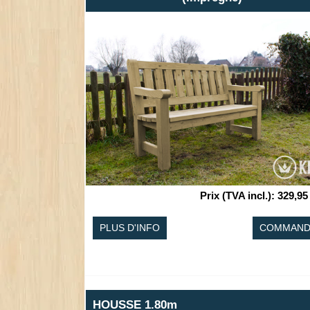
Prix (TVA incl.)
:
329,95
PLUS D'INFO
COMMAND
HOUSSE 1.80m