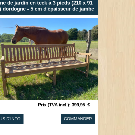
nc de jardin en teck à 3 pieds (210 x 91
 dordogne - 5 cm d'épaisseur de jambe
Prix (TVA incl.)
:
399,95
€
US D'INFO
COMMANDER