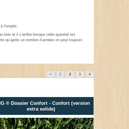
à l’emploi.
bois et il s’arrête lorsque cette quantité est
sorte qu’après un nombre d’années on peut toujours
<
1
2
3
4
G ® Dossier Confort - Confort (version
extra solide)