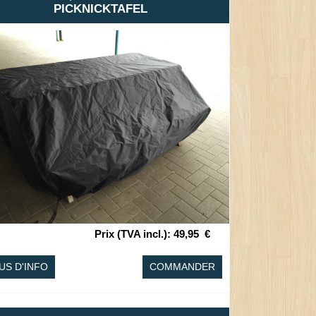
PICKNICKTAFEL
Prix (TVA incl.)
:
49,95
€
US D'INFO
COMMANDER