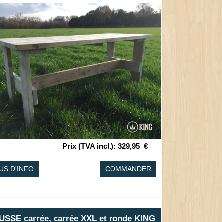
Prix (TVA incl.)
:
329,95
€
US D'INFO
COMMANDER
SSE carrée, carrée XXL et ronde KING