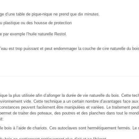
age d’une table de pique-nique ne prend que dix minutes.
u plastique ou des housse de protection
e par exemple l’huile naturelle Restol.
d’eau est trop puissant et peut endommager la couche de cire naturelle du boi
que la plus utilisée afin d’allonger la durée de vie naturelle du bois. Cette 
 environnement vide. Cette technique a un certain nombre d’avantages face au
rconstances peuvent facilement être manipulées et variées. Le traitement peu
rmet de traiter des poteaux, des poutres et des planches dans tout le monde. 
it:
 le bois à l’aide de chariots. Ces autoclaves sont hermétiquement fermés. Le ré