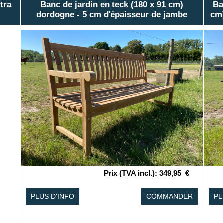
tra
Banc de jardin en teck (180 x 91 cm)
Ba
dordogne - 5 cm d'épaisseur de jambe
cm)
Prix (TVA incl.)
:
349,95
€
PLUS D'INFO
COMMANDER
PL