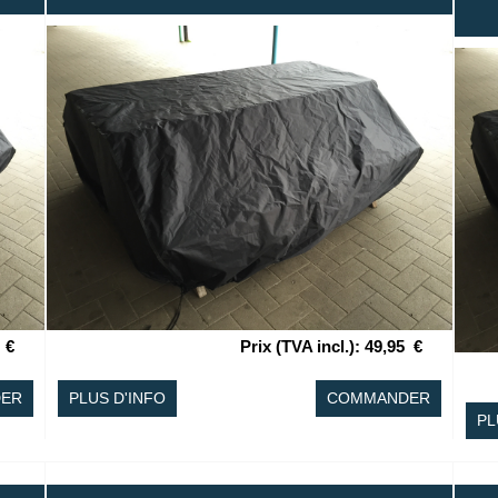
€
Prix (TVA incl.)
:
49,95
€
ER
PLUS D'INFO
COMMANDER
PL