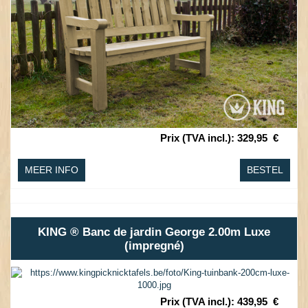
Prix (TVA incl.)
:
329,95
€
MEER INFO
BESTEL
KING ® Banc de jardin George 2.00m Luxe
(impregné)
Prix (TVA incl.)
:
439,95
€