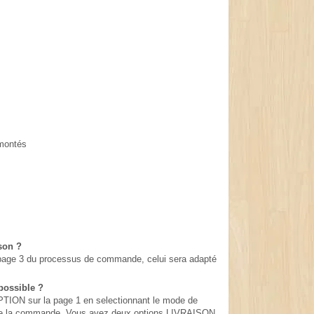
émontés
ison ?
en page 3 du processus de commande, celui sera adapté
possible ?
ION sur la page 1 en selectionnant le mode de
rs de la commande. Vous avez deux options LIVRAISON