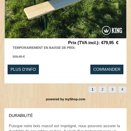
Prix (TVA incl.)
:
479,95
€
TEMPORAIREMENT EN BAISSE DE PRIX
:
559,95 €
PLUS D'INFO
COMMANDER
1
2
3
4
powered by
myShop.com
DURABILITÉ
.
Puisque notre bois massif est imprégné, nous pouvons assurer la