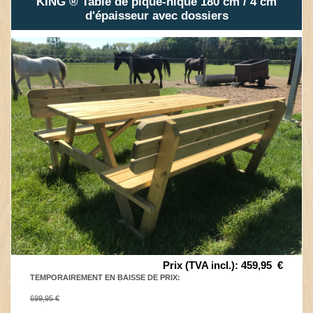
KING ® Table de pique-nique 180 cm / 4 cm
d'épaisseur avec dossiers
Prix (TVA incl.)
:
459,95
€
TEMPORAIREMENT EN BAISSE DE PRIX
:
699,95 €