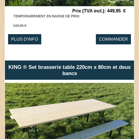
Prix (TVA incl.)
:
449,95
€
TEMPORAIREMENT EN BAISSE DE PRIX
:
529,95 €
PLUS D'INFO
COMMANDER
KING ® Set brasserie table 220cm x 80cm et deux
bancs