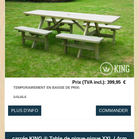
Prix (TVA incl.)
:
399,95
€
TEMPORAIREMENT EN BAISSE DE PRIX
:
549,95 €
PLUS D'INFO
COMMANDER
carrée KING ® Table de pique-nique XXL / 4cm