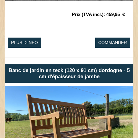
Prix (TVA incl.)
:
459,95
€
PLUS D'INFO
COMMANDER
Banc de jardin en teck (120 x 91 cm) dordogne - 5
cm d'épaisseur de jambe