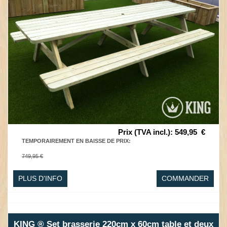
Prix (TVA incl.)
:
549,95
€
TEMPORAIREMENT EN BAISSE DE PRIX
:
749,95 €
PLUS D'INFO
COMMANDER
KING ® Set brasserie 220cm x 60cm table et deux