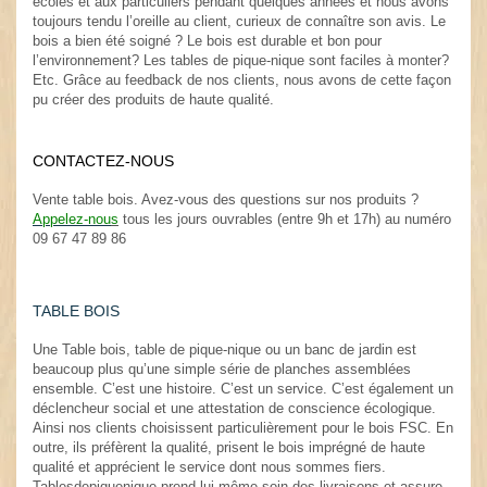
écoles et aux particuliers pendant quelques années et nous avons
toujours tendu l’oreille au client, curieux de connaître son avis. Le
bois a bien été soigné ? Le bois est durable et bon pour
l’environnement? Les tables de pique-nique sont faciles à monter?
Etc. Grâce au feedback de nos clients, nous avons de cette façon
pu créer des produits de haute qualité.
.
CONTACTEZ-NOUS
.
Vente table bois. Avez-vous des questions sur nos produits ?
Appelez-nou
s
tous les jours ouvrables (entre 9h et 17h) au numéro
09 67 47 89 86
TABLE BOIS
Une Table bois, table de pique-nique ou un banc de jardin est
beaucoup plus qu’une simple série de planches assemblées
ensemble. C’est une histoire. C’est un service. C’est également un
déclencheur social et une attestation de conscience écologique.
Ainsi nos clients choisissent particulièrement pour le bois FSC. En
outre, ils préfèrent la qualité, prisent le bois imprégné de haute
qualité et apprécient le service dont nous sommes fiers.
Tablesdepiquenique prend lui-même soin des livraisons et assure