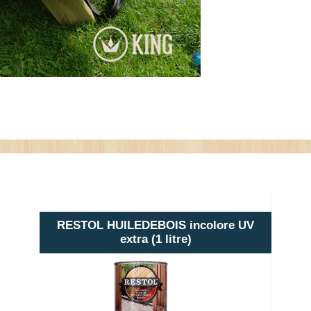
RESTOL HUILEDEBOIS incolore UV
extra (1 litre)