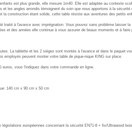
ur enfants est plus grande, elle mesure 1m40. Elle est adaptée au contexte scol
ts et les angles arrondis témoignent du soin que nous apportons à la sécurité
et la construction étant solide, cette table résiste aux aventures des petits en
é traité à l'avance avec imprégnation. Vous pouvez sans problème laisser la tab
nées et des années elle continue à vous assurer de beaux moments et à faire 
utes. La tablette et les 2 sièges sont montés à l'avance et dans le paquet v
 nos employés peuvent monter votre table de pique-nique KING sur place.
95 euros, vous l'indiquez dans votre commande en ligne.
nique: 140 cm x 90 cm x 50 cm
 législations européennes concernant la sécurité EN71-8 + fix/Ultrawood boi