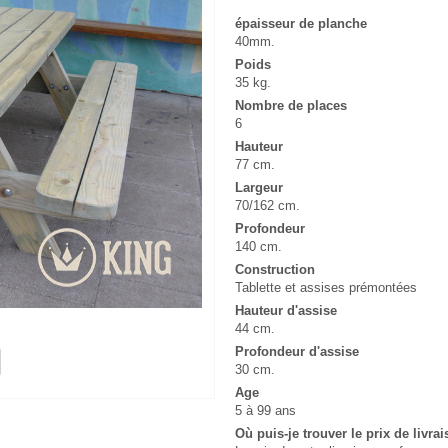
épaisseur de planche
40mm.
Poids
35 kg.
Nombre de places
6
Hauteur
77 cm.
Largeur
70/162 cm.
Profondeur
140 cm.
Construction
Tablette et assises prémontées
Hauteur d'assise
44 cm.
Profondeur d'assise
30 cm.
Age
5 à 99 ans
Où puis-je trouver le prix de livra