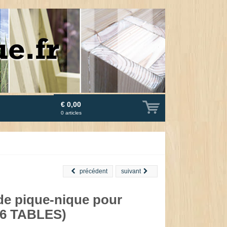
€ 0,00
0
articles
précédent
suivant
de pique-nique pour
(6 TABLES)