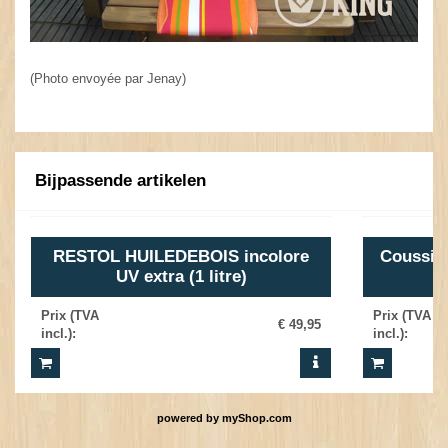
(Photo envoyée par Jenay)
Bijpassende artikelen
RESTOL HUILEDEBOIS incolore
Coussin 
UV extra (1 litre)
Prix (TVA
Prix (TVA
€ 49,95
incl.)
:
incl.)
:
powered by
myShop.com