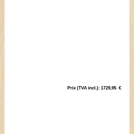
Prix (TVA incl.)
:
1729,95
€