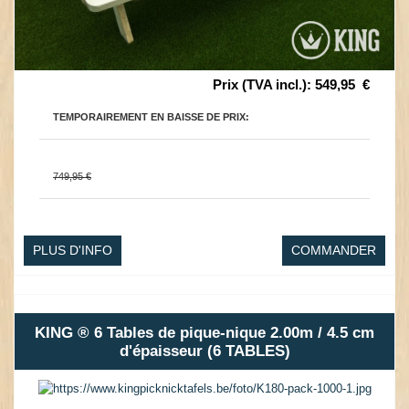
Prix (TVA incl.)
:
549,95
€
TEMPORAIREMENT EN BAISSE DE PRIX
:
749,95 €
PLUS D'INFO
COMMANDER
KING ® 6 Tables de pique-nique 2.00m / 4.5 cm
d'épaisseur (6 TABLES)