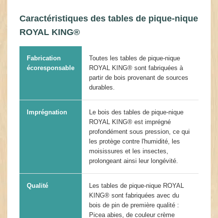
Caractéristiques des tables de pique-nique
ROYAL KING®
Fabrication
Toutes les tables de pique-nique
écoresponsable
ROYAL KING® sont fabriquées à
partir de bois provenant de sources
durables.
Imprégnation
Le bois des tables de pique-nique
ROYAL KING® est imprégné
profondément sous pression, ce qui
les protège contre l'humidité, les
moisissures et les insectes,
prolongeant ainsi leur longévité.
Qualité
Les tables de pique-nique ROYAL
KING® sont fabriquées avec du
bois de pin de première qualité :
Picea abies, de couleur crème