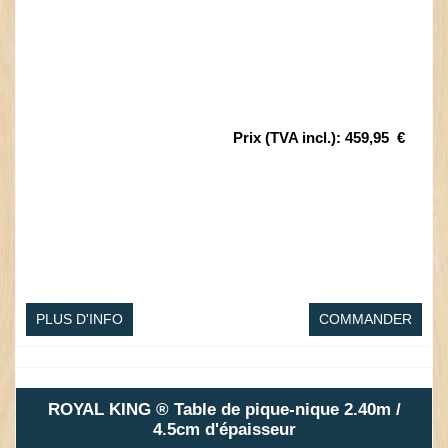
Prix (TVA incl.)
:
459,95
€
PLUS D'INFO
COMMANDER
ROYAL KING ® Table de pique-nique 2.40m /
4.5cm d'épaisseur