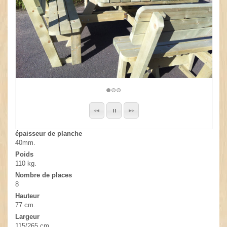
épaisseur de planche
40mm.
Poids
110 kg.
Nombre de places
8
Hauteur
77 cm.
Largeur
115/265 cm.