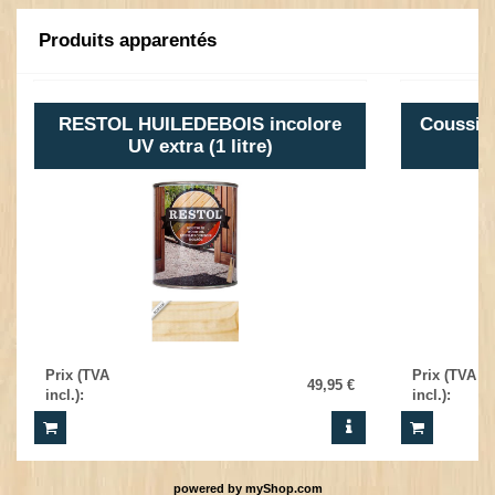
Produits apparentés
RESTOL HUILEDEBOIS incolore
Coussin 
UV extra (1 litre)
Prix (TVA
Prix (TVA
49,95 €
incl.)
:
incl.)
:
powered by
myShop.com