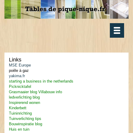
Toggle
navigatio
Links
MSE Europe
poêle à gaz
yakima.fr
starting a business in the netherlands
Picknicktafel
Grasmaaier blog
Villabouw info
ledverlichting blog
Inspirerend wonen
Kinderbett
Tuininrichting
Tuinverlichting tips
Bouwinspiratie blog
Huis en tuin