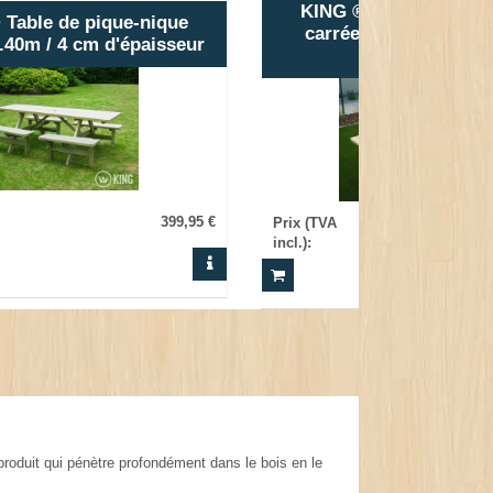
KING ® Table de piqu
 Table de pique-nique
carrée 115cm x 115cm
.40m / 4 cm d'épaisseur
d'épaisseur
399,95 €
Prix (TVA
incl.)
:
produit qui pénètre profondément dans le bois en le