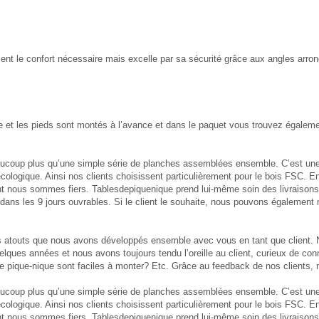
nt le confort nécessaire mais excelle par sa sécurité grâce aux angles arron
tte et les pieds sont montés à l’avance et dans le paquet vous trouvez égaleme
aucoup plus qu’une simple série de planches assemblées ensemble. C’est une 
logique. Ainsi nos clients choisissent particulièrement pour le bois FSC. En ou
nt nous sommes fiers. Tablesdepiquenique prend lui-même soin des livraisons e
és dans les 9 jours ouvrables. Si le client le souhaite, nous pouvons égaleme
atouts que nous avons développés ensemble avec vous en tant que client. 
elques années et nous avons toujours tendu l’oreille au client, curieux de con
de pique-nique sont faciles à monter? Etc. Grâce au feedback de nos clients, 
aucoup plus qu’une simple série de planches assemblées ensemble. C’est une 
logique. Ainsi nos clients choisissent particulièrement pour le bois FSC. En ou
nt nous sommes fiers. Tablesdepiquenique prend lui-même soin des livraisons e